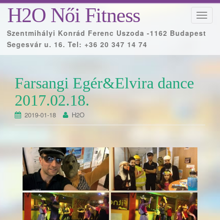
H2O Női Fitness
T
o
Szentmihályi Konrád Ferenc Uszoda -1162 Budapest
g
Segesvár u. 16. Tel: +36 20 347 14 74
g
l
e
Farsangi Egér&Elvira dance
n
a
2017.02.18.
v
2019-01-18
H2O
i
g
a
t
i
o
n