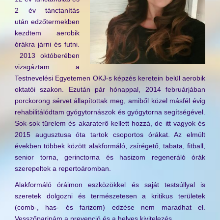
2 év tánctanítás
után edzőtermekben
kezdtem aerobik
órákra járni és futni.
2013 októberében
vizsgáztam a
Testnevelési Egyetemen OKJ-s képzés keretein belül aerobik
oktatói szakon. Ezután pár hónappal, 2014 februárjában
porckorong sérvet állapítottak meg, amiből közel másfél évig
rehabilitálódtam gyógytornászok és gyógytorna segítségével.
Sok-sok türelem és akaraterő kellett hozzá, de itt vagyok és
2015 augusztusa óta tartok csoportos órákat. Az elmúlt
években többek között alakformáló, zsírégető, tabata, fitball,
senior torna, gerinctorna és hasizom regeneráló órák
szerepeltek a repertoáromban.
Alakformáló óráimon eszközökkel és saját testsúllyal is
szeretek dolgozni és természetesen a kritikus területek
(comb-, has- és farizom) edzése nem maradhat el.
Vesszőparipám a prevenció és a helyes kivitelezés.