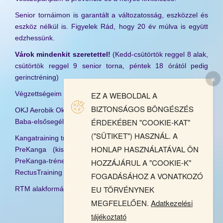
Senior tornáimon is garantált a változatosság, eszközzel és
eszköz nélkül is. Figyelek Rád, hogy 20 év múlva is együtt
edzhessünk.
Várok mindenkit szeretettel!
(Kedd-csütörtök reggel 8 alak,
csütörtök reggel 9 senior torna, péntek 18 órától pedig
gerinctréning)
Végzettségeim
EZ A WEBOLDAL A
BIZTONSÁGOS BÖNGÉSZÉS
OKJ Aerobik Oktató – Semmelweis Egyetem
ÉRDEKÉBEN "COOKIE-KAT"
Baba-elsősegély tanfolyam
("SÜTIKET") HASZNÁL. A
Kangatraining tréner képzés – okleveles Kanga-tréner
HONLAP HASZNÁLATÁVAL ÖN
PreKanga (kismama torna) tréner képzés – okleveles
PreKanga-tréner
HOZZÁJÁRUL A "COOKIE-K"
RectusTraining Módszer képzés – RTM hivatalos oktatója
FOGADÁSÁHOZ A VONATKOZÓ
EU TÖRVÉNYNEK
RTM alakformáló képzés
MEGFELELŐEN.
Adatkezelési
tájékoztató