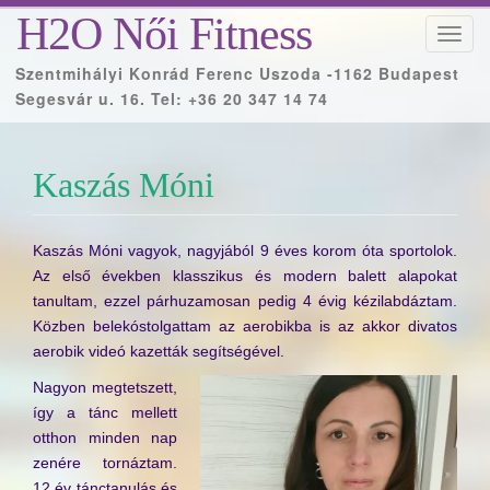
H2O Női Fitness
T
o
Szentmihályi Konrád Ferenc Uszoda -1162 Budapest
g
Segesvár u. 16. Tel: +36 20 347 14 74
g
l
e
Kaszás Móni
n
a
v
Kaszás Móni vagyok, nagyjából 9 éves korom óta sportolok.
i
Az első években klasszikus és modern balett alapokat
g
tanultam, ezzel párhuzamosan pedig 4 évig kézilabdáztam.
a
Közben belekóstolgattam az aerobikba is az akkor divatos
t
aerobik videó kazetták segítségével.
i
Nagyon megtetszett,
o
így a tánc mellett
n
otthon minden nap
zenére tornáztam.
12 év tánctanulás és