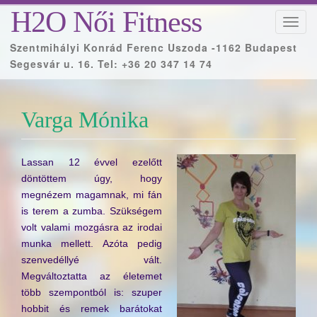
H2O Női Fitness
T
o
Szentmihályi Konrád Ferenc Uszoda -1162 Budapest
g
Segesvár u. 16. Tel: +36 20 347 14 74
g
l
e
Varga Mónika
n
a
v
Lassan 12 évvel ezelőtt
i
döntöttem úgy, hogy
g
megnézem magamnak, mi fán
a
is terem a zumba. Szükségem
t
volt valami mozgásra az irodai
i
munka mellett. Azóta pedig
o
szenvedéllyé vált.
n
Megváltoztatta az életemet
több szempontból is: szuper
hobbit és remek barátokat